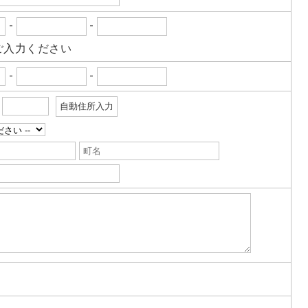
-
-
じる結果＞
に対応した当社のサービスをご提供できない場合がござ
ご入力ください
-
-
用停止の手続について＞
-
･訂正･削除・利用停止の手続を定めさせて頂いておりま
させて頂きます。
停止の具体的手続きにつきましては、お電話でお問合せ下