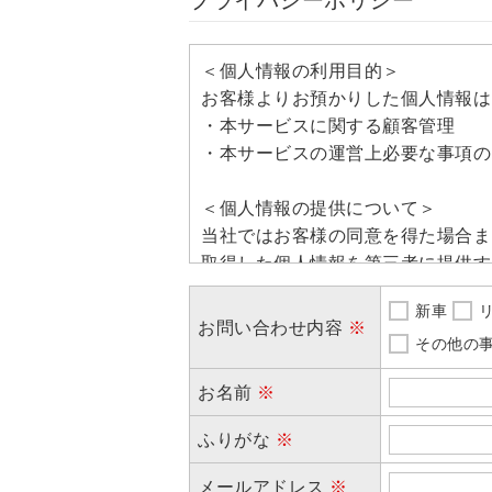
＜個人情報の利用目的＞
お客様よりお預かりした個人情報は
・本サービスに関する顧客管理
・本サービスの運営上必要な事項の
＜個人情報の提供について＞
当社ではお客様の同意を得た場合ま
取得した個人情報を第三者に提供す
新車
リ
＜個人情報の委託について＞
お問い合わせ内容
※
当社では、利用目的の達成に必要な
その他の
す。
お名前
※
これらの委託先に対しては個人情報
ふりがな
※
＜個人情報の安全管理＞
当社では、個人情報の漏洩等がなさ
メールアドレス
※