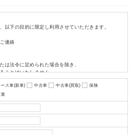
、以下の目的に限定し利用させていただきます。
ご連絡
たは法令に定められた場合を除き、
ることはいたしません。
ース車(新車)
中古車
中古車(買取)
保険
範囲において、個人情報を外部に委託する場合がありま
事業
保護契約等の措置をとり、適切な監督を行います。
れないよう、適切に安全管理対策を実施します。