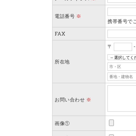
＜個人情報を与えなかった場合に生
電話番号
※
必要な情報を頂けない場合は、それ
携帯番号で
いますので予めご了承ください。
FAX
＜個人情報の開示･訂正・削除･利
〒
当社では、お客様の個人情報の開示
す。
所在地
ご本人である事を確認のうえ、対応
個人情報の開示･訂正･削除・利用
さい。
お問い合わせ
※
画像①